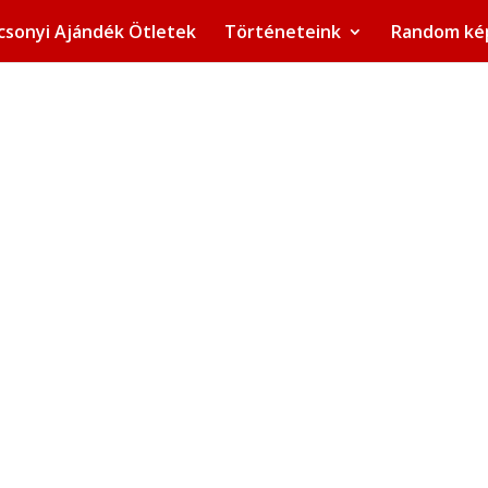
csonyi Ajándék Ötletek
Történeteink
Random ké