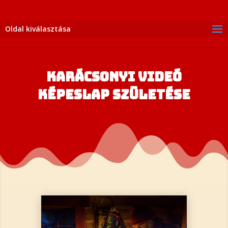
Oldal kiválasztása
KARÁCSONYI VIDEÓ
KÉPESLAP SZÜLETÉSE