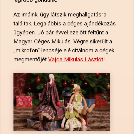
Az imáink, úgy látszik meghallgatásra
találtak. Legalábbis a céges ajándékozás
ügyében. Jó pár évvel ezelőtt feltűnt a
Magyar Céges Mikulás. Végre sikerült a
„mikrofon” lencséje elé citálnom a cégek
megmentőjét
Vajda Mikulás Lászlót
!