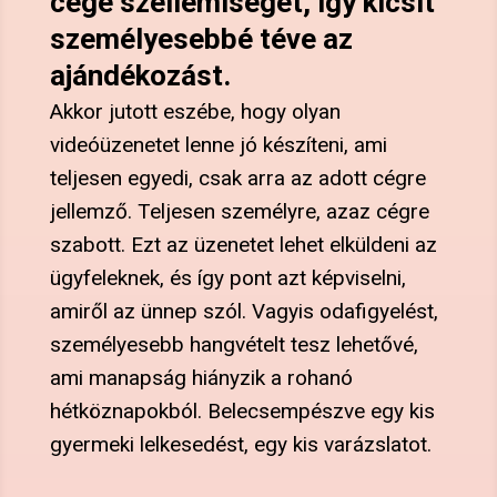
cége szellemiségét, így kicsit
személyesebbé téve az
ajándékozást.
Akkor jutott eszébe, hogy olyan
videóüzenetet lenne jó készíteni, ami
teljesen egyedi, csak arra az adott cégre
jellemző. Teljesen személyre, azaz cégre
szabott. Ezt az üzenetet lehet elküldeni az
ügyfeleknek, és így pont azt képviselni,
amiről az ünnep szól. Vagyis odafigyelést,
személyesebb hangvételt tesz lehetővé,
ami manapság hiányzik a rohanó
hétköznapokból. Belecsempészve egy kis
gyermeki lelkesedést, egy kis varázslatot.