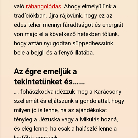
való
ráhangolódás
. Ahogy elmélyülünk a
tradíciókban, újra rájövünk, hogy ez az
édes teher mennyi fáradtságot és energiát
von majd el a következő hetekben tőlünk,
hogy aztán nyugodtan süppedhessünk
bele a bejgli és a fenyő illatába.
Az égre emeljük a
tekintetünket és……
…. fohászkodva idézzük meg a Karácsony
szellemét és eljátszunk a gondolattal, hogy
milyen jó is lenne, ha az ajándékokat
tényleg a Jézuska vagy a Mikulás hozná,
és elég lenne, ha csak a halászlé lenne a
legfőbb gondunk.