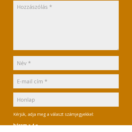
Kérjük, adja meg a választ számjegyekkel:
három × 4 =