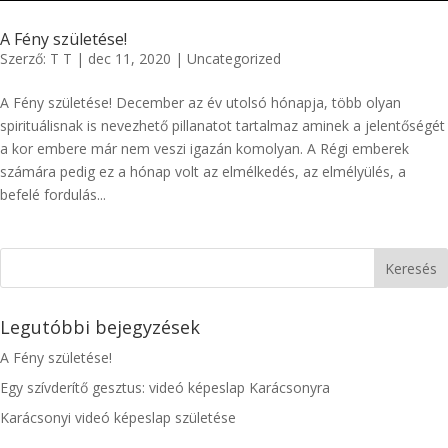
A Fény születése!
Szerző:
T T
|
dec 11, 2020
|
Uncategorized
A Fény születése! December az év utolsó hónapja, több olyan
spirituálisnak is nevezhető pillanatot tartalmaz aminek a jelentőségét
a kor embere már nem veszi igazán komolyan. A Régi emberek
számára pedig ez a hónap volt az elmélkedés, az elmélyülés, a
befelé fordulás...
Legutóbbi bejegyzések
A Fény születése!
Egy szívderítő gesztus: videó képeslap Karácsonyra
Karácsonyi videó képeslap születése