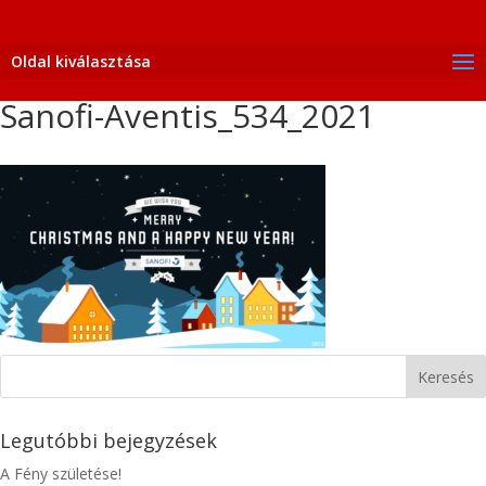
Oldal kiválasztása
Sanofi-Aventis_534_2021
Legutóbbi bejegyzések
A Fény születése!