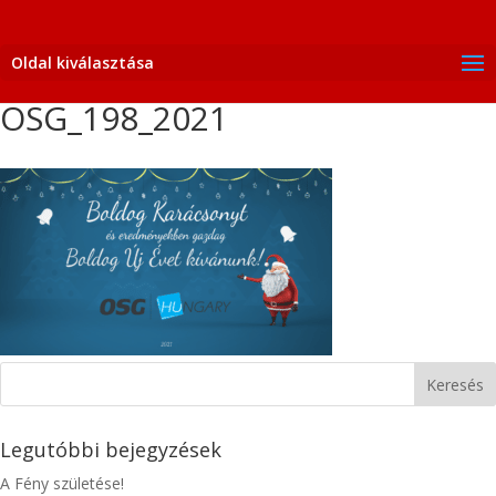
Oldal kiválasztása
OSG_198_2021
Legutóbbi bejegyzések
A Fény születése!