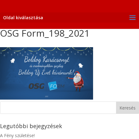
Oldal kiválasztása
OSG Form_198_2021
Legutóbbi bejegyzések
A Fény születése!