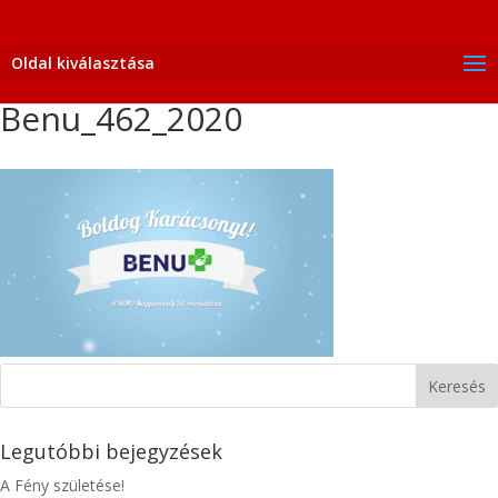
Oldal kiválasztása
Benu_462_2020
Legutóbbi bejegyzések
A Fény születése!