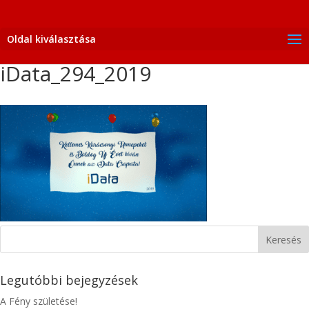
Oldal kiválasztása
iData_294_2019
Legutóbbi bejegyzések
A Fény születése!