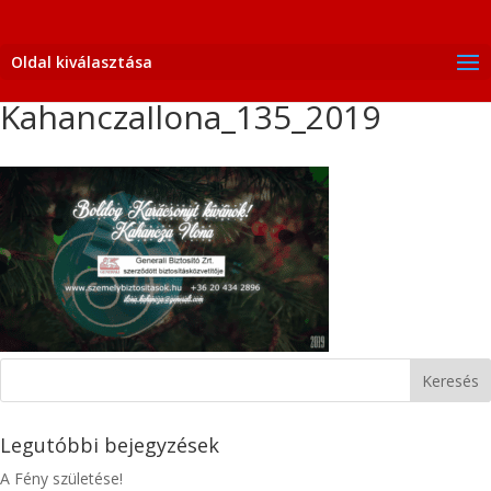
Oldal kiválasztása
KahanczaIlona_135_2019
Legutóbbi bejegyzések
A Fény születése!