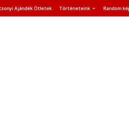
csonyi Ajándék Ötletek
Történeteink
Random ké