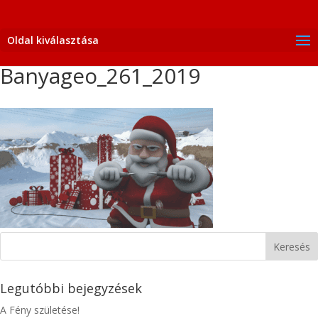
Oldal kiválasztása
Banyageo_261_2019
Legutóbbi bejegyzések
A Fény születése!