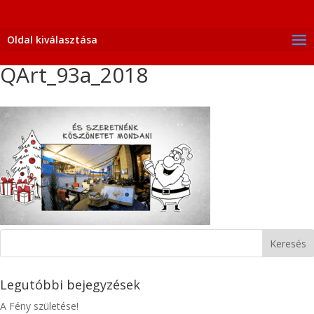
Oldal kiválasztása
QArt_93a_2018
Legutóbbi bejegyzések
A Fény születése!