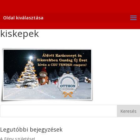
Oldal kiválasztása
kiskepek
Legutóbbi bejegyzések
A Fény születése!