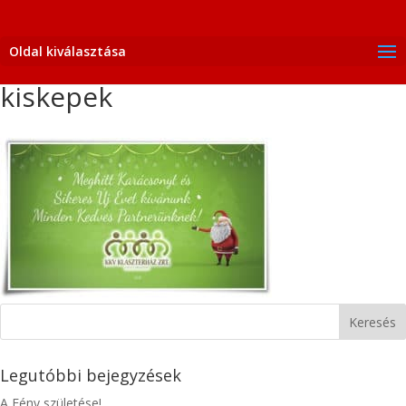
Oldal kiválasztása
kiskepek
Legutóbbi bejegyzések
A Fény születése!