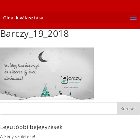
Oldal kiválasztása
Barczy_19_2018
Legutóbbi bejegyzések
A Fény születése!