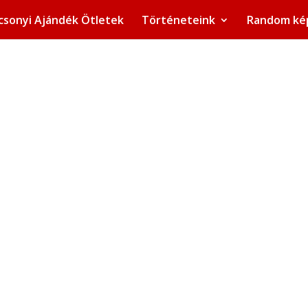
csonyi Ajándék Ötletek
Történeteink
Random ké