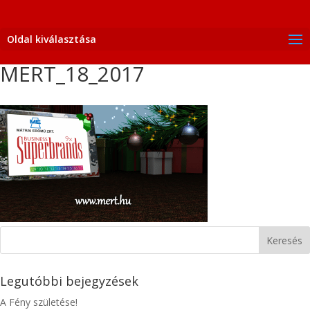
Oldal kiválasztása
MERT_18_2017
Legutóbbi bejegyzések
A Fény születése!