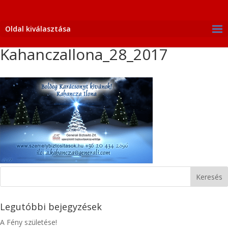
Oldal kiválasztása
KahanczaIlona_28_2017
Legutóbbi bejegyzések
A Fény születése!