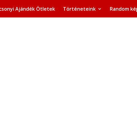
csonyi Ajándék Ötletek
Történeteink
Random ké