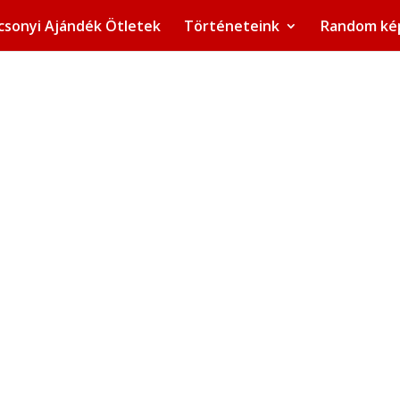
csonyi Ajándék Ötletek
Történeteink
Random ké