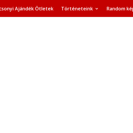
csonyi Ajándék Ötletek
Történeteink
Random ké