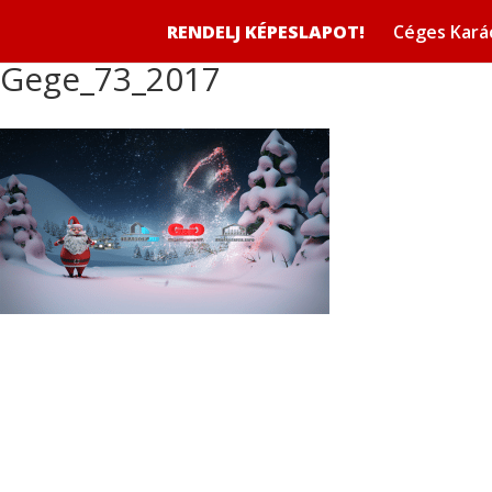
RENDELJ KÉPESLAPOT!
Céges Kará
Gege_73_2017