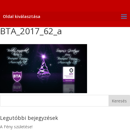
Oldal kiválasztása
BTA_2017_62_a
Legutóbbi bejegyzések
A Fény születése!