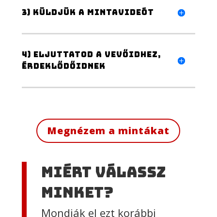
3) Küldjük a mintavideót
4) Eljuttatod a vevőidhez,
érdeklődőidnek
Megnézem a mintákat
Miért válassz
minket?
Mondják el ezt korábbi