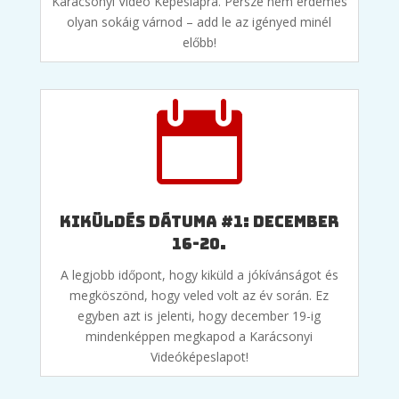
Karácsonyi Videó Képeslapra. Persze nem érdemes
olyan sokáig várnod – add le az igényed minél
előbb!

Kiküldés dátuma #1: december
16-20.
A legjobb időpont, hogy kiküld a jókívánságot és
megköszönd, hogy veled volt az év során. Ez
egyben azt is jelenti, hogy december 19-ig
mindenképpen megkapod a Karácsonyi
Videóképeslapot!