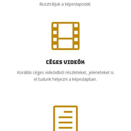
illusztráljuk a képeslapodat.

Céges videók
Korábbi céges videóidból részleteket, jeleneteket is
el tudunk helyezni a képeslapban.
h