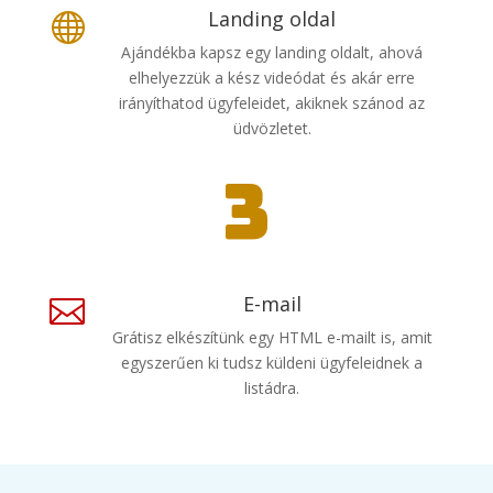
Landing oldal

Ajándékba kapsz egy landing oldalt, ahová
elhelyezzük a kész videódat és akár erre
irányíthatod ügyfeleidet, akiknek szánod az
üdvözletet.
3
E-mail

Grátisz elkészítünk egy HTML e-mailt is, amit
egyszerűen ki tudsz küldeni ügyfeleidnek a
listádra.