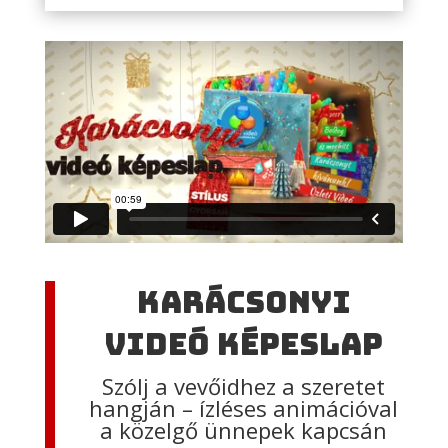
Karácsonyi
videó képeslap
Szólj a vevőidhez a szeretet
hangján – ízléses animációval
a közelgő ünnepek kapcsán