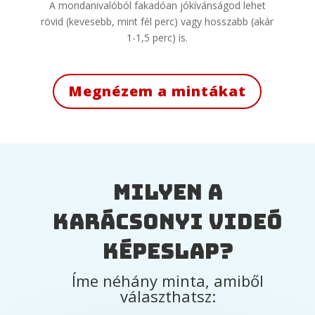
A mondanivalóból fakadóan jókívánságod lehet
rövid (kevesebb, mint fél perc) vagy hosszabb (akár
1-1,5 perc) is.
Megnézem a mintákat
Milyen a
karácsonyi videó
képeslap?
Íme néhány minta, amiből
választhatsz: