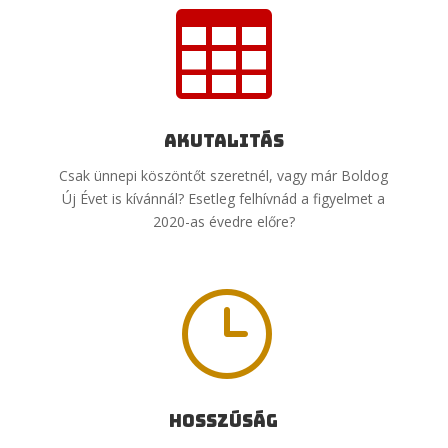

Akutalitás
Csak ünnepi köszöntőt szeretnél, vagy már Boldog
Új Évet is kívánnál? Esetleg felhívnád a figyelmet a
2020-as évedre előre?
}
Hosszúság