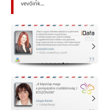
vevőink…