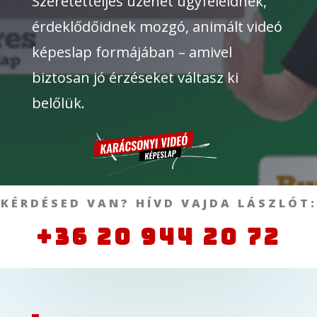
Szeretetteljes üzenet ügyfeleidnek,
érdeklődőidnek mozgó, animált videó
képeslap formájában – amivel
biztosan jó érzéseket váltasz ki
belőlük.
KÉRDÉSED VAN? HÍVD VAJDA LÁSZLÓT:
+36 20 944 20 72